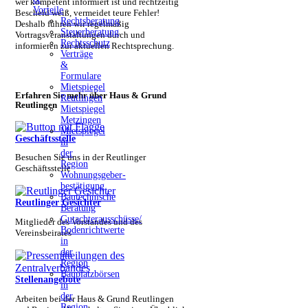
wer kompetent informiert ist und rechtzeitig
Vorteile
Bescheid weiß, vermeidet teure Fehler!
Rechtsberatung
Deshalb führen wir regelmäßig
Steuerberatung
Vortragsveranstaltungen durch und
Rechtsschutz
informieren zur aktuellen Rechtsprechung.
Verträge
&
Formulare
Mietspiegel
Erfahren Sie mehr über Haus & Grund
Reutlingen
Reutlingen
Mietspiegel
Metzingen
Mietspiegel
Geschäftsstelle
in
der
Besuchen Sie uns in der Reutlinger
Region
Geschäftsstelle
Wohnungsgeber­
bestätigung
Bautechnische
Reutlinger Gesichter
Beratung
Gutachterausschüsse/​
Mitglieder des Vorstandes und des
Bodenrichtwerte
Vereinsbeirates
in
der
Region
Bauplatzbörsen
Stellenangebote
in
der
Arbeiten bei der Haus & Grund Reutlingen
Region