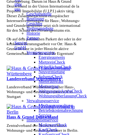
Gesetzgebung. Darum ist Haus & Grund
über
Deutschland in der Union International de la
uns
Propriété Immobilière (U.I.P.I.) aktiv tätig.
Geschäftsstelle
Dieser Zusammenschluss europäischer
Reutlinger
Interessenvertretungen für Haus-, Wohnungs-
Gesichter
und Grundeigentümer setzt sich international
Stellenangebote
für den Schutz des Privateigentums ein.
Historie
Partner
Ob auf dem politischen Parkett der oder in der
Service
konkreten Beratungsarbeit vor Ort: Haus &
GmbH
Grund ist eine in jeder Hinsicht aktive
Vermieterservice
Gemeinschaft – für Sie und Ihr Eigentum!
Energieausweis
MietpreisCheck
WohnflächenCheck
Neuvermietung
SolvenzCheck
Landesverband Württemberg
Mieterauswahl
Mietvertrag
Landesverband Württembergischer Haus-,
WohnungsrückgabeCheck
Wohnungs- und Grundeigentümer e.V. in
WohnungsüberlassungCheck
Stuttgart
Verwaltungsservice
Miethausverwaltung
Betriebskostenabrechnung
Service
Haus & Grund Deutschland
Immobilienservice
MarktwertCheck
Zentralverband der Deutschen Haus-
KaufCheck
Wohnungs- und Grundeigentümer in Berlin.
KaufvertragCheck