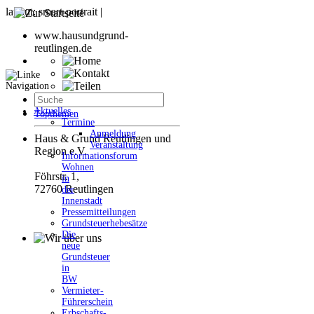
www.hausundgrund-
reutlingen.de
Aktuelles
Topthemen
Termine
Anmeldung
Haus & Grund Reutlingen und
Veranstaltung
Region e.V.
Informationsforum
Wohnen
Föhrstr. 1,
in
72760 Reutlingen
der
Innenstadt
Pressemitteilungen
Grundsteuerhebesätze
Die
neue
Grundsteuer
in
BW
Vermieter-
Führerschein
Erbschafts-