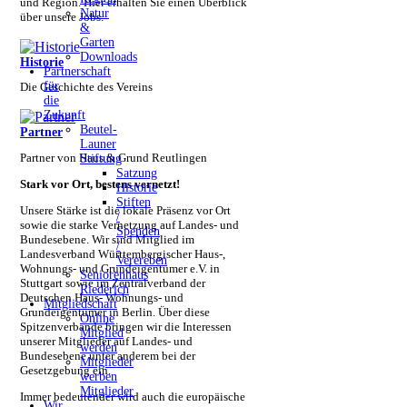
und Region. Hier erhalten Sie einen Überblick
Natur
über unsere Jobs.
&
Garten
Downloads
Historie
Partnerschaft
für
Die Geschichte des Vereins
die
Zukunft
Beutel-
Partner
Launer
Partner von Haus & Grund Reutlingen
Stiftung
Satzung
Stark vor Ort, bestens vernetzt!
Historie
Stiften
Unsere Stärke ist die lokale Präsenz vor Ort
/
sowie die starke Vernetzung auf Landes- und
Spenden
Bundesebene. Wir sind Mitglied im
/
Landesverband Württembergischer Haus-,
Verereben
Wohnungs- und Grundeigentümer e.V. in
Seniorenhaus
Stuttgart sowie im Zentralverband der
Riederich
Deutschen Haus- Wohnungs- und
Mitgliedschaft
Grundeigentümer in Berlin. Über diese
Online
Spitzenverbände bringen wir die Interessen
Mitglied
unserer Mitglieder auf Landes- und
werden
Bundesebene unter anderem bei der
Mitglieder
Gesetzgebung ein.
werben
Mitglieder
Immer bedeutender wird auch die europäische
Wir