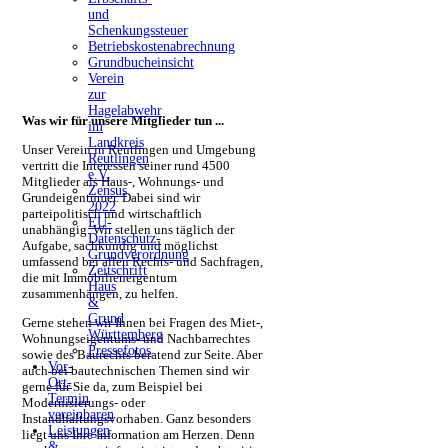
und
Schenkungssteuer
Betriebskostenabrechnung
Grundbucheinsicht
Verein
zur
Hagelabwehr
Was wir für unsere Mitglieder tun ...
im
Landkreis
Unser Verein in Reutlingen und Umgebung
Reutlingen
vertritt die Interessen seiner rund 4500
e.V.
Mitglieder als Haus-, Wohnungs- und
Zensus
Grundeigentümer. Dabei sind wir
2022
parteipolitisch und wirtschaftlich
EU-
unabhängig. Wir stellen uns täglich der
Datenschutz-
Aufgabe, sachkundig und möglichst
Grundverordnung
umfassend bei allen Rechts- und Sachfragen,
Zeitschrift
die mit Immobilieneigentum
Haus
zusammenhängen, zu helfen.
&
Grund
Gerne stehen wir Ihnen bei Fragen des Miet-,
Württemberg
Wohnungseigentums- und Nachbarrechtes
Pressefotos
sowie des Baurechts beratend zur Seite. Aber
Vor-
auch bei bautechnischen Themen sind wir
Ort-
gerne für Sie da, zum Beispiel bei
Termin
Modernisierungs- oder
vereinbaren
Instandhaltungsvorhaben. Ganz besonders
Leistungen
liegt uns Ihre Information am Herzen. Denn
&