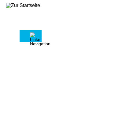
Seniorenberatung
Mit Haus & Grund für ein
selbstbestimmtes Wohnen im Alter -
Ihre Vorsorge für den Pflegefall
Solange wie möglich in den eigenen
Wänden wohnen bleiben, ist der Wunsch
für viele ältere Menschen. Mit
zunehmendem Alter oder etwaigen
Krankheiten wird der Alltag zu Hause