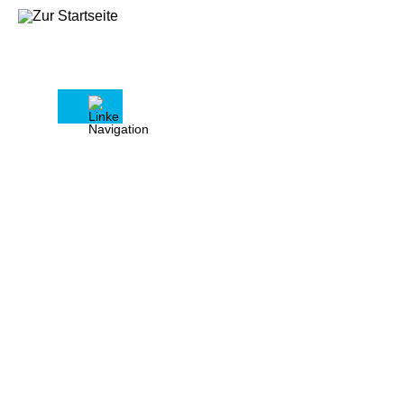
Gebäude- und Wohnungszählung 2022
In der Gebäude- und Wohnungszählung
2022 wird zum Stichtag 15. Mai 2022 zu
jedem Gebäude mit Wohnraum bzw.
Wohnungen mindestens eine
auskunftspflichtige Person befragt. Zu den
Auskunftspflichtigen gehören
Eigentümerinnen und Eigentümer,
Verwaltungen sowie sonstige Verfügungs-
und Nutzungsberechtigung.